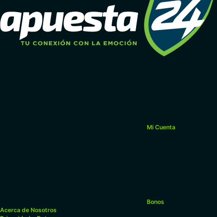
Mi Cuenta
Bonos
Acerca de Nosotros