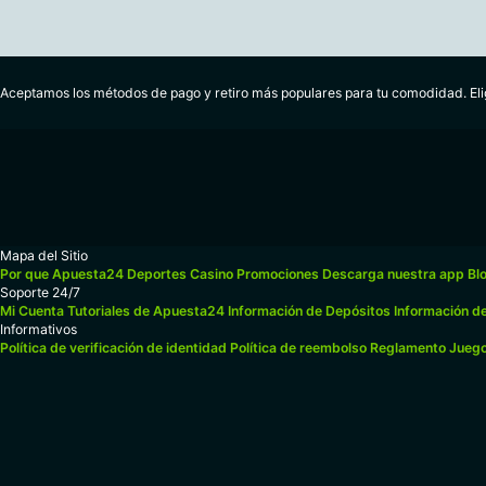
Aceptamos los métodos de pago y retiro más populares para tu comodidad. Eli
Mapa del Sitio
Por que Apuesta24
Deportes
Casino
Promociones
Descarga nuestra app
Bl
Soporte 24/7
Mi Cuenta
Tutoriales de Apuesta24
Información de Depósitos
Información de
Informativos
Política de verificación de identidad
Política de reembolso
Reglamento
Juego