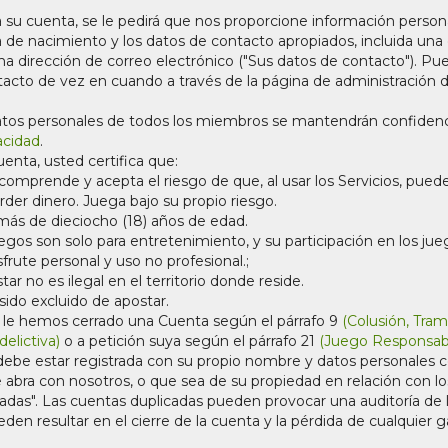
a su cuenta, se le pedirá que nos proporcione información persona
de nacimiento y los datos de contacto apropiados, incluida una
na dirección de correo electrónico ("Sus datos de contacto"). Pue
tacto de vez en cuando a través de la página de administración 
datos personales de todos los miembros se mantendrán confiden
acidad
.
cuenta, usted certifica que:
 comprende y acepta el riesgo de que, al usar los Servicios, pue
rder dinero. Juega bajo su propio riesgo.
 más de dieciocho (18) años de edad.
uegos son solo para entretenimiento, y su participación en los j
sfrute personal y uso no profesional.;
star no es ilegal en el territorio donde reside.
sido excluido de apostar.
o le hemos cerrado una Cuenta según el párrafo 9
(Colusión, Tram
delictiva)
o a petición suya según el párrafo 21
(Juego Responsabl
debe estar registrada con su propio nombre y datos personales c
 abra con nosotros, o que sea de su propiedad en relación con los
adas". Las cuentas duplicadas pueden provocar una auditoría de 
en resultar en el cierre de la cuenta y la pérdida de cualquier g