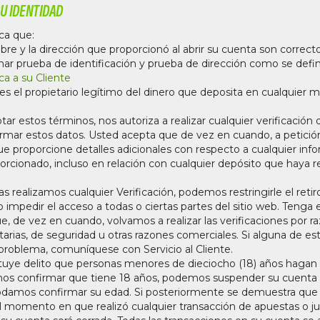
SU IDENTIDAD
ica que:
bre y la dirección que proporcionó al abrir su cuenta son correct
nar prueba de identificación y prueba de dirección como se defi
a a su Cliente
 es el propietario legítimo del dinero que deposita en cualquier
ptar estos términos, nos autoriza a realizar cualquier verificació
irmar estos datos. Usted acepta que de vez en cuando, a petició
 que proporcione detalles adicionales con respecto a cualquier in
orcionado, incluso en relación con cualquier depósito que haya r
as realizamos cualquier Verificación, podemos restringirle el reti
o impedir el acceso a todas o ciertas partes del sitio web. Tenga
e, de vez en cuando, volvamos a realizar las verificaciones por r
rias, de seguridad u otras razones comerciales. Si alguna de esta
problema, comuníquese con Servicio al Cliente.
ituye delito que personas menores de dieciocho (18) años hagan u
os confirmar que tiene 18 años, podemos suspender su cuenta
damos confirmar su edad. Si posteriormente se demuestra que
l momento en que realizó cualquier transacción de apuestas o j