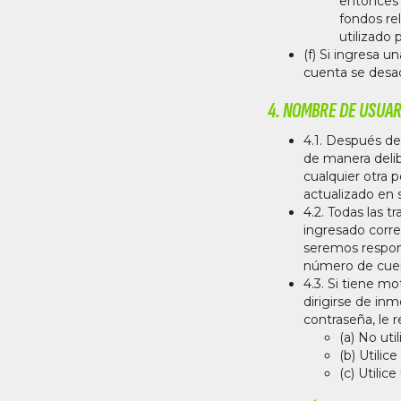
entonces 
fondos re
utilizado 
(f) Si ingresa u
cuenta se desac
4. NOMBRE DE USUAR
4.1. Después de
de manera delib
cualquier otra 
actualizado en
4.2. Todas las 
ingresado corre
seremos respon
número de cuent
4.3. Si tiene m
dirigirse de in
contraseña, le
(a) No uti
(b) Utili
(c) Utili