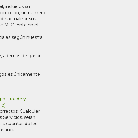
l, incluidos su
 dirección, un número
de actualizar sus
de Mi Cuenta en el
ciales según nuestra
de, además de ganar
uegos es únicamente
pa, Fraude y
e).
orrectos. Cualquier
 Servicios, serán
las cuentas de los
anancia.