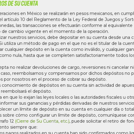
IROS DE SU CUENTA
operaciones en México se realizarán en pesos mexicanos, en cump
el artículo 10 del Reglamento de la Ley Federal de Juegos y Sor
monedas, las transacciones se efectuarán conforme al equivalent
po de cambio vigente en el momento de la operación.
tilizar nuestros servicios, debe depositar en su cuenta desde una 
 Si utiliza un método de pago en el que no es el titular de la cue
ar cualquier depósito en la cuenta como inválido, y cualquier gan
como nula, hasta que se completen satisfactoriamente todos los
epta no realizar devoluciones de cargo, reversiones ni cancelar 
l caso, reembolsarnos y compensarnos por dichos depósitos no pa
os por nosotros en el proceso de cobrar su depósito.
 conocimiento de depósitos en su cuenta sin actividad de apues
e reembolsará el depósito.
a en que lo exijan las leyes locales o las autoridades fiscales u otr
informar sus ganancias y pérdidas derivadas de nuestros servicio
blecer un límite de depósito en su cuenta en cualquier día o tota
s sobre cómo configurar un límite de depósito, comuníquese con 
rrafo 12
(Cierre de Su Cuenta, etc.)
, puede solicitar el retiro de f
ento siempre que:
 los pagos realizados en su cuenta han sido confirmados como li