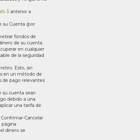
afo 3
anterior a
te su Cuenta (por
retirar fondos de
dinero de su cuenta.
ecuperar en cualquier
able de la seguridad
tiro. Esto, sin
ros en un método de
os de pago relevantes
de su cuenta sean
pago debido a una
plicar una tarifa de
: Confirmar-Cancelar
a página
 el dinero se