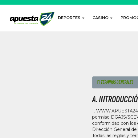
DEPORTES
CASINO
PROMOC
TÉRMINOS GENERALES
A. INTRODUCCI
1. WWW.APUESTA24.M
permiso DGAJS/SCEV
conformidad con los
Dirección General de
Todas las reglas y té