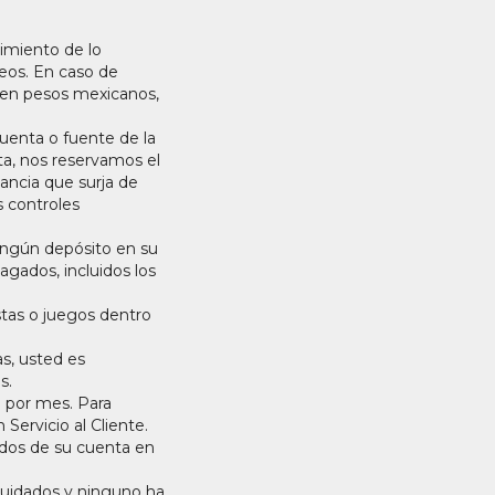
limiento de lo
teos. En caso de
e en pesos mexicanos,
cuenta o fuente de la
nta, nos reservamos el
ancia que surja de
 controles
ningún depósito en su
gados, incluidos los
tas o juegos dentro
as, usted es
s.
l por mes. Para
Servicio al Cliente.
ondos de su cuenta en
quidados y ninguno ha