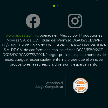
www.apuesta24.mx
operada en México por Producciones
Móviles S.A. de C.V., Titular del Permiso DGAJS/SCEVF/P-
06/2005-TER en unión de UNOCAPALI LA PAZ OPERADORA
S.A. DE C.V. de conformidad con los oficios DGJS/1580/2021,
DGJS/DCRCA/2772/2021. Juegos prohibidos para menores de
edad, Juegue responsablemente, no olvide que el principal
propósito es la recreación, diversión y esparcimiento.