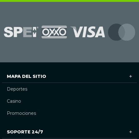
MAPA DEL SITIO
Deportes
Casino
Promociones
SOPORTE 24/7