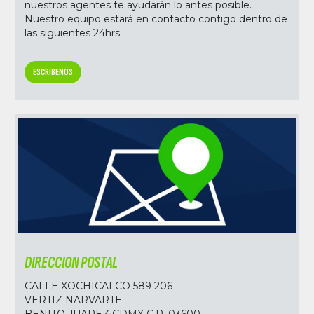
nuestros agentes te ayudarán lo antes posible.
Nuestro equipo estará en contacto contigo dentro de
las siguientes 24hrs.
ESCRIBENOS
DIRECCION POSTAL
CALLE XOCHICALCO 589 206
VERTIZ NARVARTE