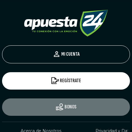
MI CUENTA
REGÍSTRATE
BONOS
Acerca de Nosotros
Privacidad y Dato